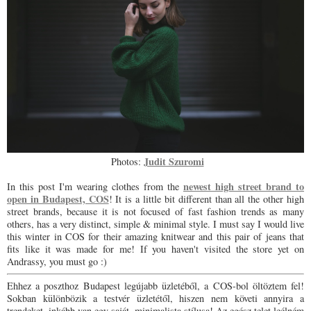
Judit Szuromi
Photos:
newest high street brand to
In this post I'm wearing clothes from the
open in Budapest, COS
! It is a little bit different than all the other high
street brands, because it is not focused of fast fashion trends as many
others, has a very distinct, simple & minimal style. I must say I would live
this winter in COS for their amazing knitwear and this pair of jeans that
fits like it was made for me! If you haven't visited the store yet on
Andrassy, you must go :)
Ehhez a poszthoz Budapest legújabb üzletéből, a COS-bol öltöztem fel!
Sokban különbözik a testvér üzletétől, hiszen nem követi annyira a
trendeket, inkább van egy saját, minimalista stílusa! Az egész telet leélném