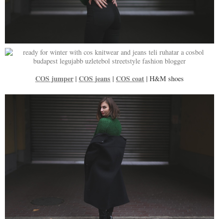
COS jumper
COS jeans
COS coat
|
|
| H&M shoes